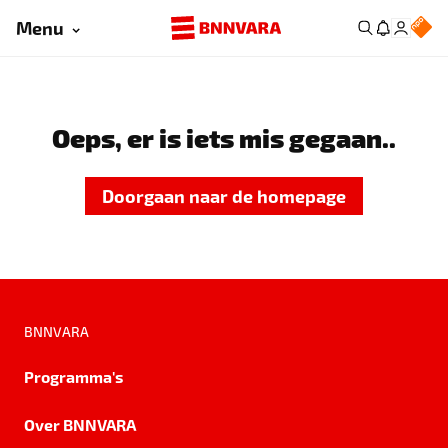
Menu
Oeps, er is iets mis gegaan..
Doorgaan naar de homepage
BNNVARA
Programma's
Over BNNVARA