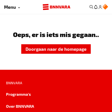
Menu
Oeps, er is iets mis gegaan..
Doorgaan naar de homepage
BNNVARA
Programma's
Over BNNVARA