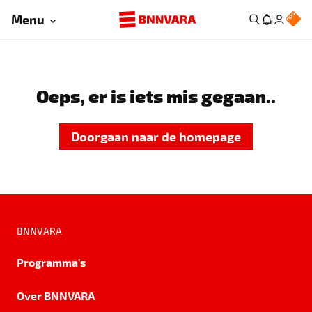
Menu
Oeps, er is iets mis gegaan..
Doorgaan naar de homepage
BNNVARA
Programma's
Over BNNVARA