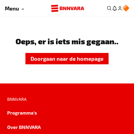
Menu
Oeps, er is iets mis gegaan..
Doorgaan naar de homepage
BNNVARA
Programma's
Over BNNVARA