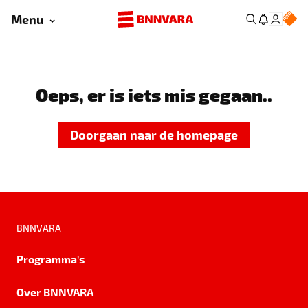
Menu
Oeps, er is iets mis gegaan..
Doorgaan naar de homepage
BNNVARA
Programma's
Over BNNVARA