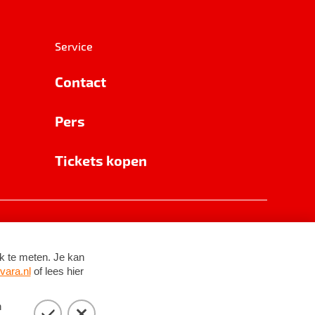
Service
Contact
Pers
Tickets kopen
RSIN 8531 62 402