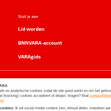
Sluit je aan
Lid worden
BNNVARA-account
VARAgids
voorwaarden
©
2026
BNNVARA