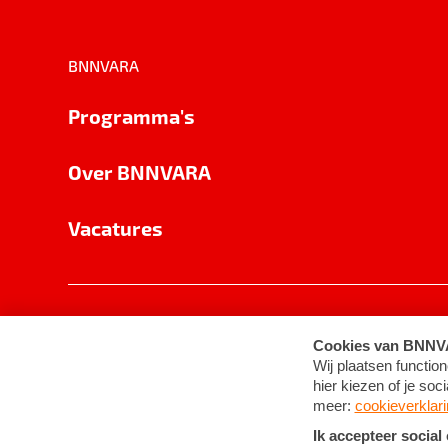
BNNVARA
Programma's
Over BNNVARA
Vacatures
Privacy
Cookie-instellingen
Algemene 