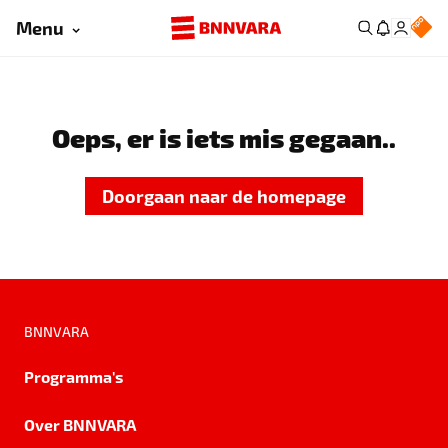
Menu
Oeps, er is iets mis gegaan..
Doorgaan naar de homepage
BNNVARA
Programma's
Over BNNVARA