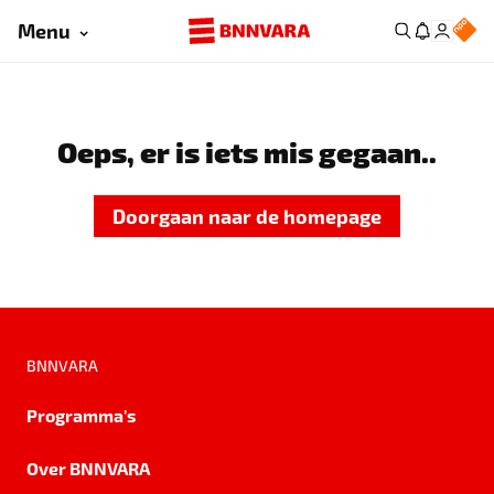
Menu
Oeps, er is iets mis gegaan..
Doorgaan naar de homepage
BNNVARA
Programma's
Over BNNVARA