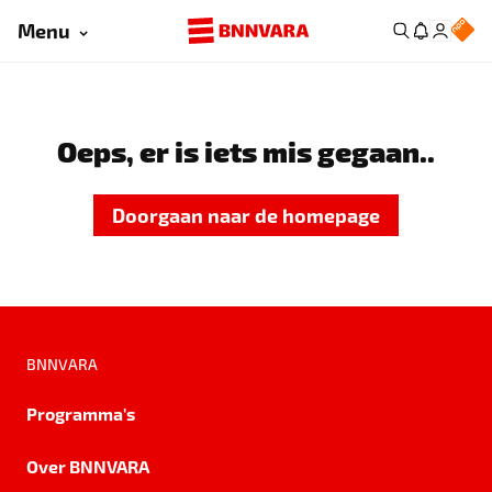
Menu
Oeps, er is iets mis gegaan..
Doorgaan naar de homepage
BNNVARA
Programma's
Over BNNVARA