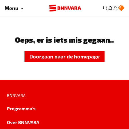
Menu
Oeps, er is iets mis gegaan..
Doorgaan naar de homepage
BNNVARA
Programma's
Over BNNVARA