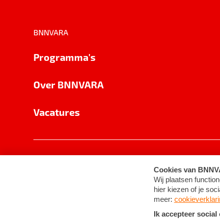
BNNVARA
Programma's
Over BNNVARA
Vacatures
Privacy
Cookie-instellingen
Algemene 