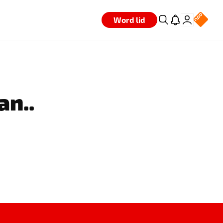
Word lid
an..