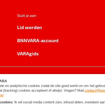
Sluit je aan
Lid worden
BNNVARA-account
VARAgids
voorwaarden
©
2026
BNNVARA