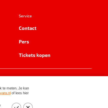
Service
Contact
Pers
Tickets kopen
RSIN 8531 62 402