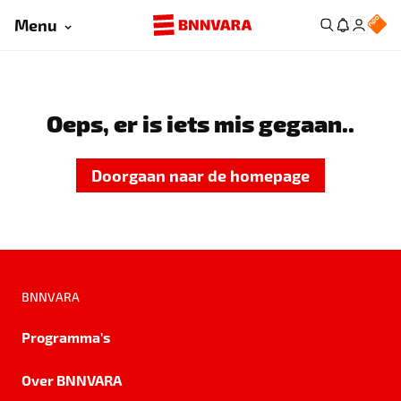
Menu
Oeps, er is iets mis gegaan..
Doorgaan naar de homepage
BNNVARA
Programma's
Over BNNVARA