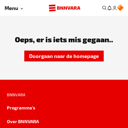
Menu
Oeps, er is iets mis gegaan..
Doorgaan naar de homepage
BNNVARA
Programma's
Over BNNVARA