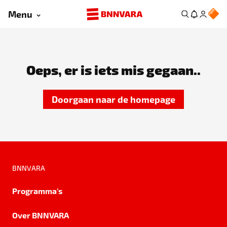
Menu
Oeps, er is iets mis gegaan..
Doorgaan naar de homepage
BNNVARA
Programma's
Over BNNVARA