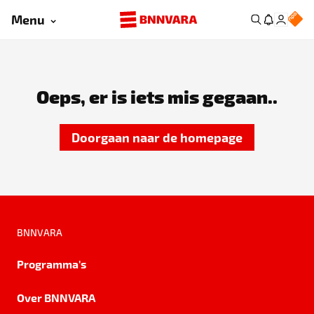
Menu
Oeps, er is iets mis gegaan..
Doorgaan naar de homepage
BNNVARA
Programma's
Over BNNVARA