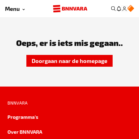
Menu
Oeps, er is iets mis gegaan..
Doorgaan naar de homepage
BNNVARA
Programma's
Over BNNVARA