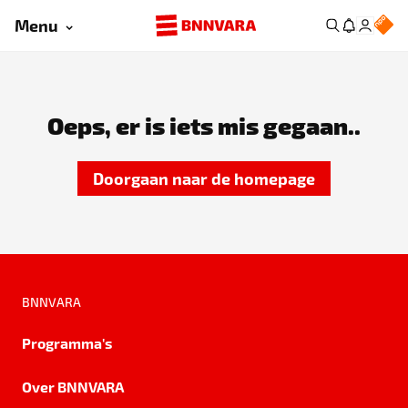
Menu
Oeps, er is iets mis gegaan..
Doorgaan naar de homepage
BNNVARA
Programma's
Over BNNVARA