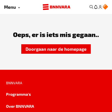
Menu
Oeps, er is iets mis gegaan..
Doorgaan naar de homepage
BNNVARA
Programma's
Over BNNVARA