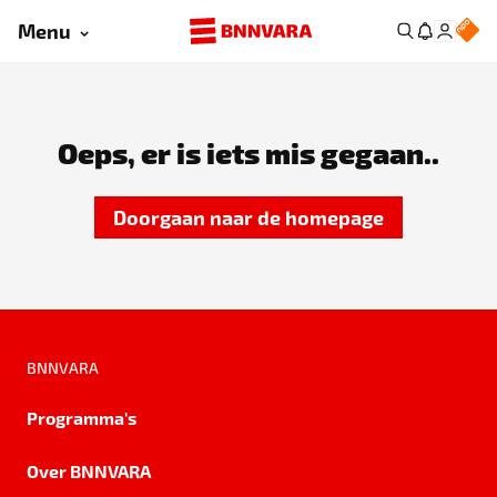
Menu
Oeps, er is iets mis gegaan..
Doorgaan naar de homepage
BNNVARA
Programma's
Over BNNVARA