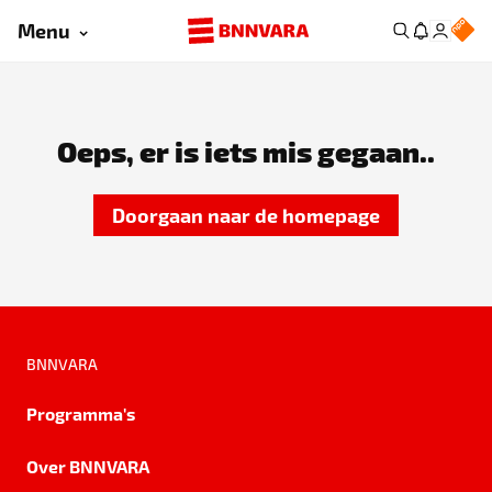
Menu
Oeps, er is iets mis gegaan..
Doorgaan naar de homepage
BNNVARA
Programma's
Over BNNVARA