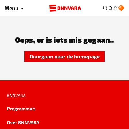
Menu
Oeps, er is iets mis gegaan..
Doorgaan naar de homepage
BNNVARA
Programma's
Over BNNVARA