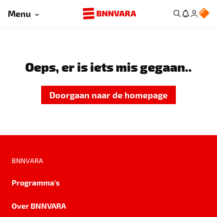
Menu
Oeps, er is iets mis gegaan..
Doorgaan naar de homepage
BNNVARA
Programma's
Over BNNVARA