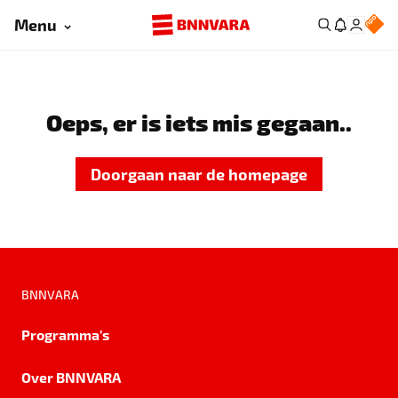
Menu
Oeps, er is iets mis gegaan..
Doorgaan naar de homepage
BNNVARA
Programma's
Over BNNVARA