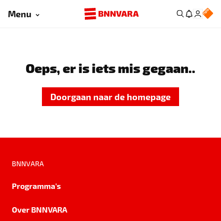
Menu
Oeps, er is iets mis gegaan..
Doorgaan naar de homepage
BNNVARA
Programma's
Over BNNVARA