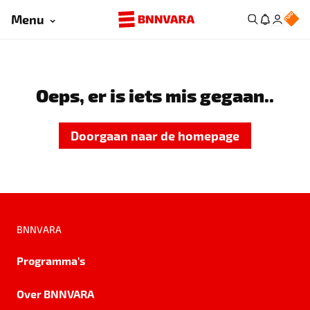
Menu
Oeps, er is iets mis gegaan..
Doorgaan naar de homepage
BNNVARA
Programma's
Over BNNVARA