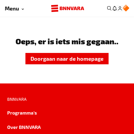
Menu
Oeps, er is iets mis gegaan..
Doorgaan naar de homepage
BNNVARA
Programma's
Over BNNVARA