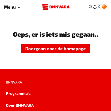
Menu
Oeps, er is iets mis gegaan..
Doorgaan naar de homepage
BNNVARA
Programma's
Over BNNVARA