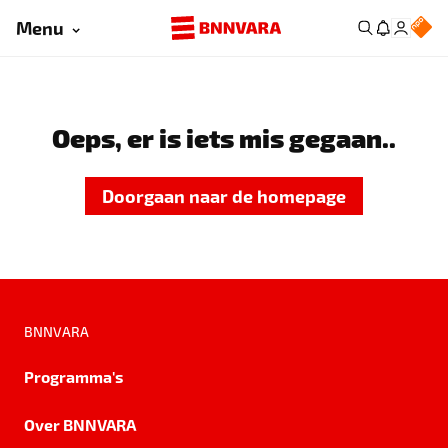
Menu
Oeps, er is iets mis gegaan..
Doorgaan naar de homepage
BNNVARA
Programma's
Over BNNVARA