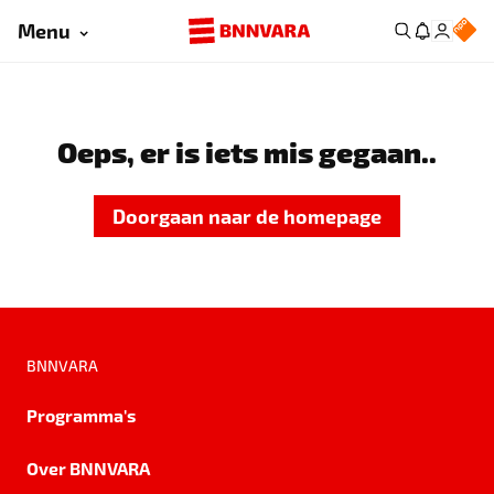
Menu
Oeps, er is iets mis gegaan..
Doorgaan naar de homepage
BNNVARA
Programma's
Over BNNVARA