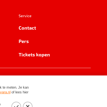
Service
Contact
Pers
Tickets kopen
RSIN 8531 62 402