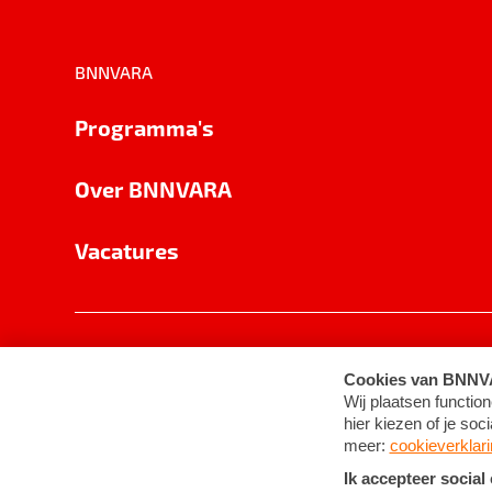
BNNVARA
Programma's
Over BNNVARA
Vacatures
Privacy
Cookie-instellingen
Algemene 