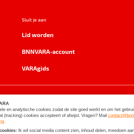
Sluit je aan
Lid worden
BNNVARA-account
VARAgids
voorwaarden
©
2026
BNNVARA