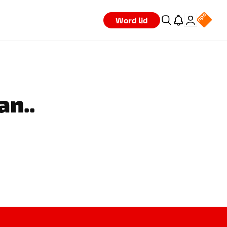
Word lid
an..