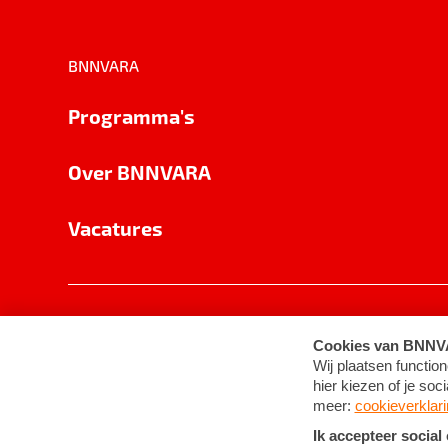
BNNVARA
Programma's
Over BNNVARA
Vacatures
Privacy
Cookie-instellingen
Algemene 