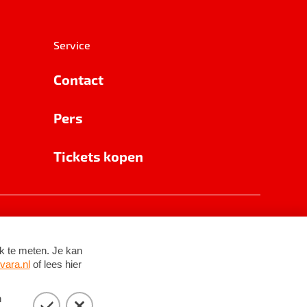
Service
Contact
Pers
Tickets kopen
RSIN 8531 62 402