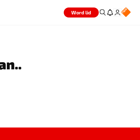
Word lid
an..