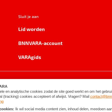
Sluit je aan
Lid worden
BNNVARA-account
VARAgids
voorwaarden
©
2026
BNNVARA