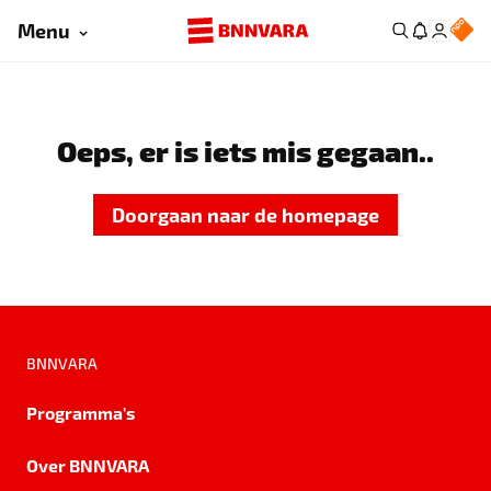
Menu
Oeps, er is iets mis gegaan..
Doorgaan naar de homepage
BNNVARA
Programma's
Over BNNVARA