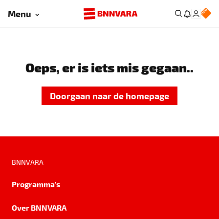
Menu
Oeps, er is iets mis gegaan..
Doorgaan naar de homepage
BNNVARA
Programma's
Over BNNVARA