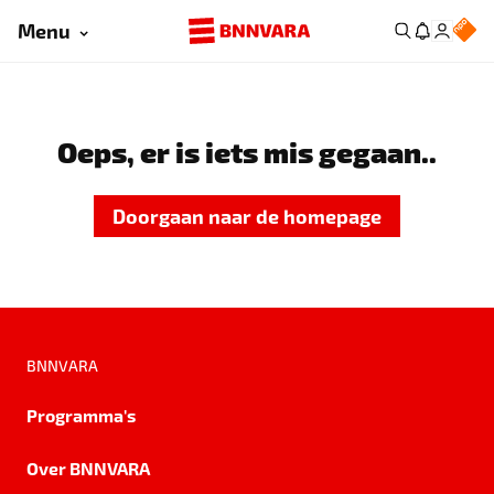
Menu
Oeps, er is iets mis gegaan..
Doorgaan naar de homepage
BNNVARA
Programma's
Over BNNVARA