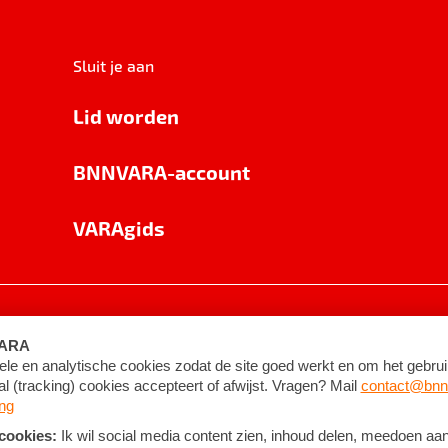
Sluit je aan
Lid worden
BNNVARA-account
VARAgids
voorwaarden
©
2026
BNNVARA