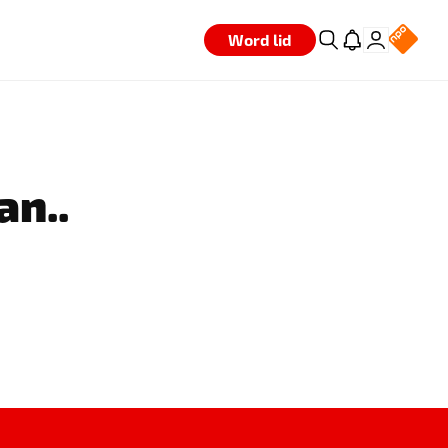
Word lid
an..