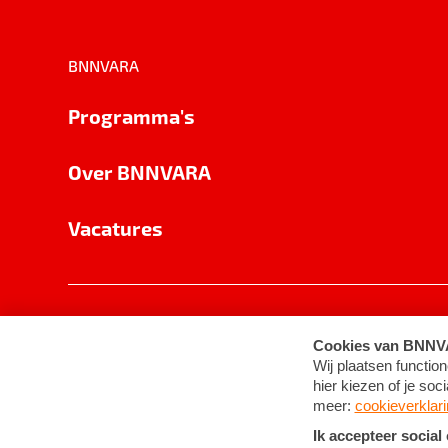
BNNVARA
Programma's
Over BNNVARA
Vacatures
Privacy
Cookie-instellingen
Algemene 