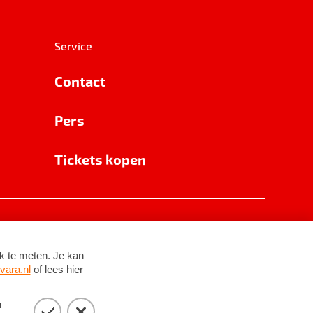
Service
Contact
Pers
Tickets kopen
RSIN 8531 62 402