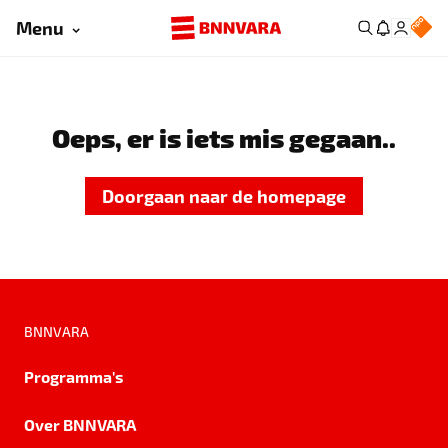
Menu
Oeps, er is iets mis gegaan..
Doorgaan naar de homepage
BNNVARA
Programma's
Over BNNVARA