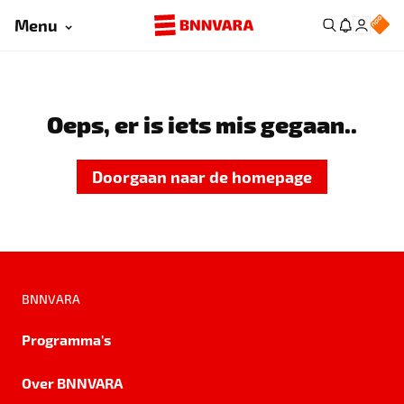
Menu
Oeps, er is iets mis gegaan..
Doorgaan naar de homepage
BNNVARA
Programma's
Over BNNVARA