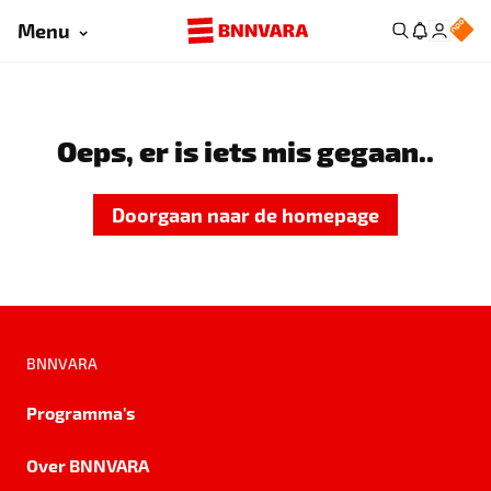
Menu
Oeps, er is iets mis gegaan..
Doorgaan naar de homepage
BNNVARA
Programma's
Over BNNVARA