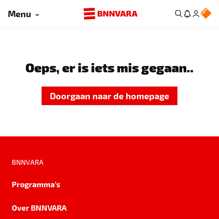
Menu
Oeps, er is iets mis gegaan..
Doorgaan naar de homepage
BNNVARA
Programma's
Over BNNVARA