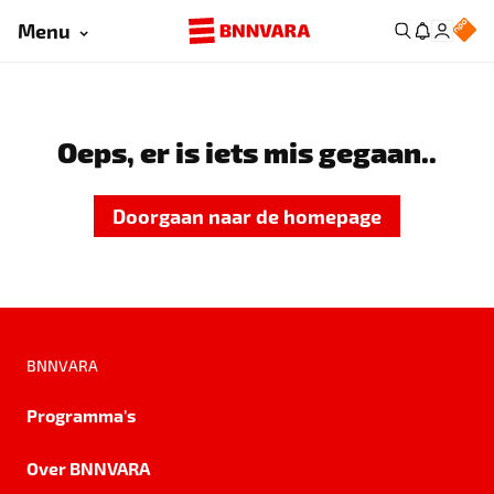
Menu
Oeps, er is iets mis gegaan..
Doorgaan naar de homepage
BNNVARA
Programma's
Over BNNVARA