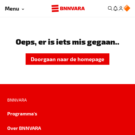
Menu
Oeps, er is iets mis gegaan..
Doorgaan naar de homepage
BNNVARA
Programma's
Over BNNVARA