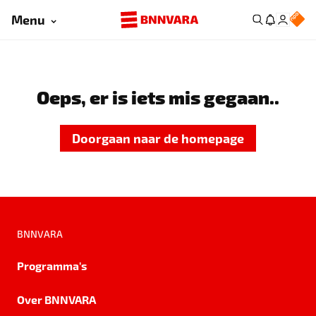
Menu
Oeps, er is iets mis gegaan..
Doorgaan naar de homepage
BNNVARA
Programma's
Over BNNVARA