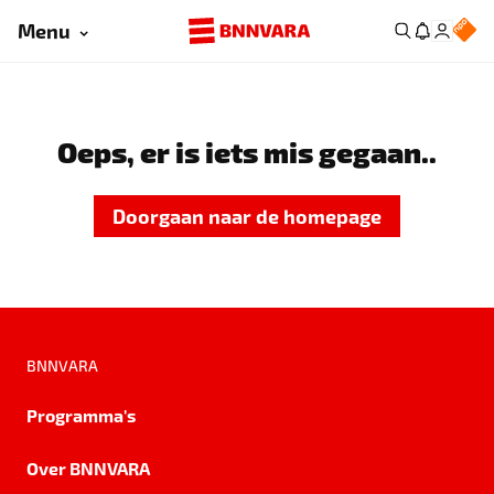
Menu
Oeps, er is iets mis gegaan..
Doorgaan naar de homepage
BNNVARA
Programma's
Over BNNVARA