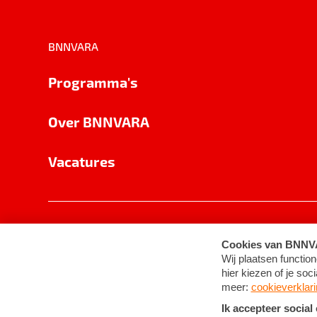
BNNVARA
Programma's
Over BNNVARA
Vacatures
Privacy
Cookie-instellingen
Algemene 