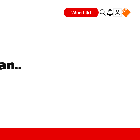
Word lid
an..