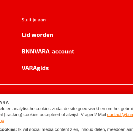
Sluit je aan
Lid worden
BNNVARA-account
VARAgids
voorwaarden
©
2026
BNNVARA