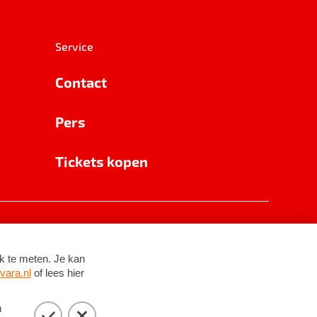
Service
Contact
Pers
Tickets kopen
RSIN 8531 62 402