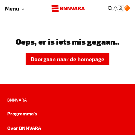
Menu
Oeps, er is iets mis gegaan..
Doorgaan naar de homepage
BNNVARA
Programma's
Over BNNVARA