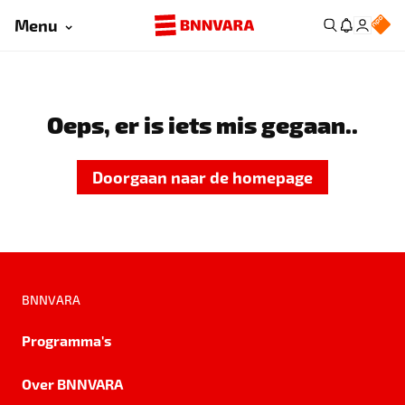
Menu
Oeps, er is iets mis gegaan..
Doorgaan naar de homepage
BNNVARA
Programma's
Over BNNVARA