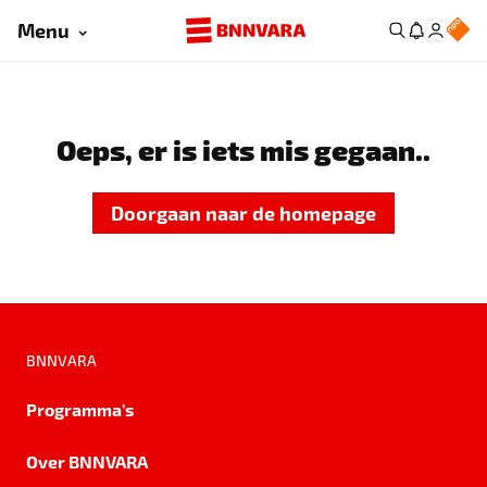
Menu
Oeps, er is iets mis gegaan..
Doorgaan naar de homepage
BNNVARA
Programma's
Over BNNVARA