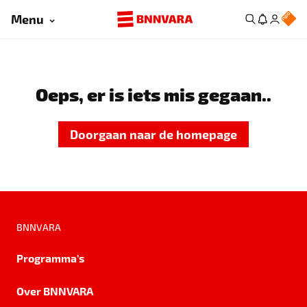
Menu
Oeps, er is iets mis gegaan..
Doorgaan naar de homepage
BNNVARA
Programma's
Over BNNVARA