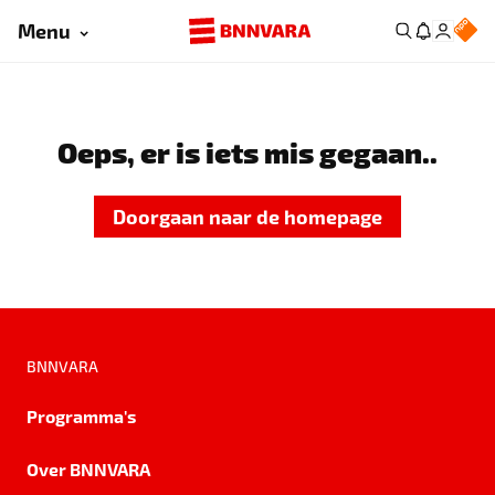
Menu
Oeps, er is iets mis gegaan..
Doorgaan naar de homepage
BNNVARA
Programma's
Over BNNVARA