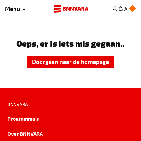
Menu
Oeps, er is iets mis gegaan..
Doorgaan naar de homepage
BNNVARA
Programma's
Over BNNVARA